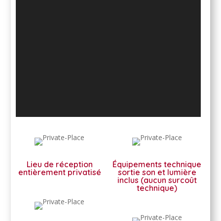
Lieu de réception
Équipements technique
entièrement privatisé
sortie son et lumière
inclus (aucun surcoût
technique)