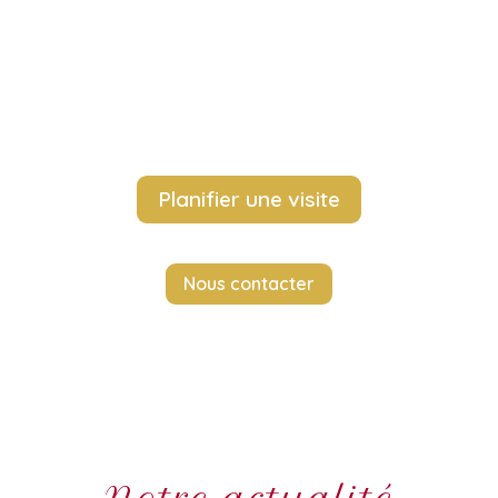
s’apprécie avant tout sur place.
Souvent, quelques minutes suffisent pour
comprendre ce qui le rend si simplement
unique et authentique.
Planifier une visite
Nous contacter